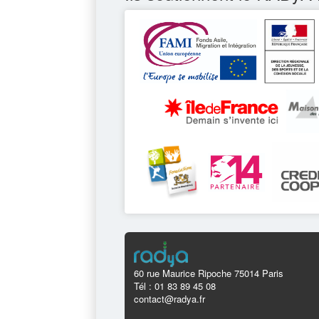
60 rue Maurice Ripoche 75014 Paris
Tél : 01 83 89 45 08
contact@radya.fr