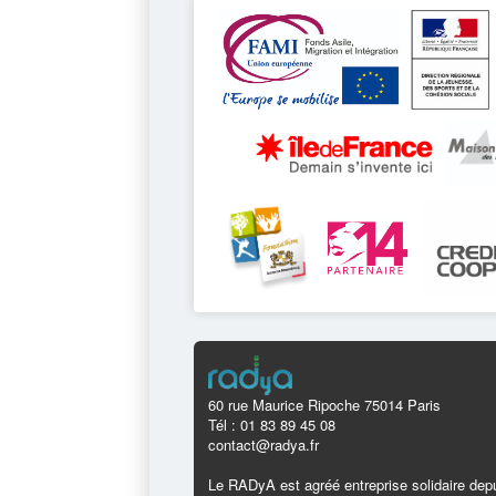
60 rue Maurice Ripoche 75014 Paris
Tél : 01 83 89 45 08
contact@radya.fr
Le RADyA est agréé entreprise solidaire depu