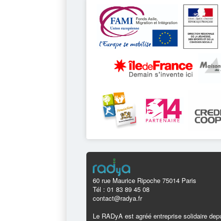
60 rue Maurice Ripoche 75014 Paris
Tél : 01 83 89 45 08
contact@radya.fr
Le RADyA est agréé entreprise solidaire depu