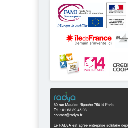
60 rue Maurice Ripoche 75014 Paris
Tél : 01 83 89 45 08
contact@radya.fr
Le RADyA est agréé entreprise solidaire depu