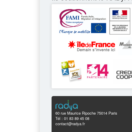
60 rue Maurice Ripoche 75014 Paris
Tél : 01 83 89 45 08
contact@radya.fr