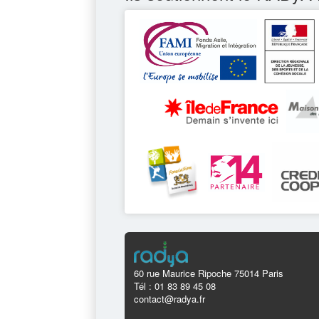
60 rue Maurice Ripoche 75014 Paris
Tél : 01 83 89 45 08
contact@radya.fr