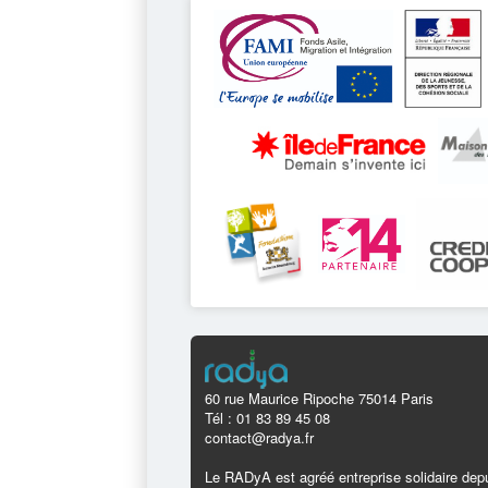
60 rue Maurice Ripoche 75014 Paris
Tél : 01 83 89 45 08
contact@radya.fr
Le RADyA est agréé entreprise solidaire depu