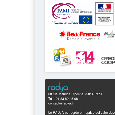
60 rue Maurice Ripoche 75014 Paris
Tél : 01 83 89 45 08
contact@radya.fr
Le RADyA est agréé entreprise solidaire depu