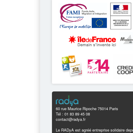
60 rue Maurice Ripoche 75014 Paris
Tél : 01 83 89 45 08
contact@radya.fr
Le RADyA est agréé entreprise solidaire depu