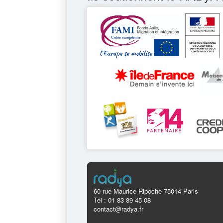
60 rue Maurice Ripoche 75014 Paris
Tél : 01 83 89 45 08
contact@radya.fr