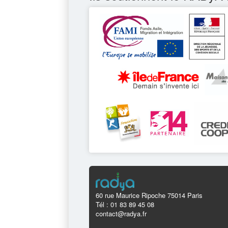
60 rue Maurice Ripoche 75014 Paris
Tél : 01 83 89 45 08
contact@radya.fr