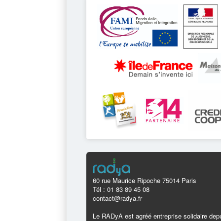
60 rue Maurice Ripoche 75014 Paris
Tél : 01 83 89 45 08
contact@radya.fr
Le RADyA est agréé entreprise solidaire depu