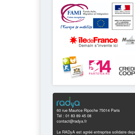
60 rue Maurice Ripoche 75014 Paris
Tél : 01 83 89 45 08
contact@radya.fr
Le RADyA est agréé entreprise solidaire depu