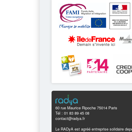
60 rue Maurice Ripoche 75014 Paris
Tél : 01 83 89 45 08
contact@radya.fr
Le RADyA est agréé entreprise solidaire depu