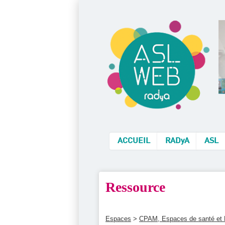
ACCUEIL
RADyA
ASL
Ressource
Espaces
>
CPAM, Espaces de santé et