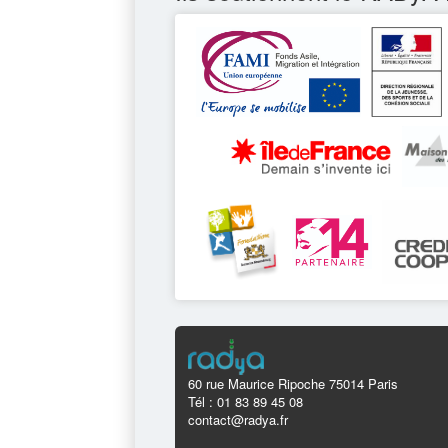
60 rue Maurice Ripoche 75014 Paris
Tél : 01 83 89 45 08
contact@radya.fr