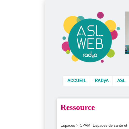
ACCUEIL
RADyA
ASL
Ressource
Espaces
>
CPAM, Espaces de santé et