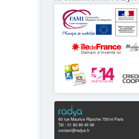
60 rue Maurice Ripoche 75014 Paris
Tél : 01 83 89 45 08
contact@radya.fr