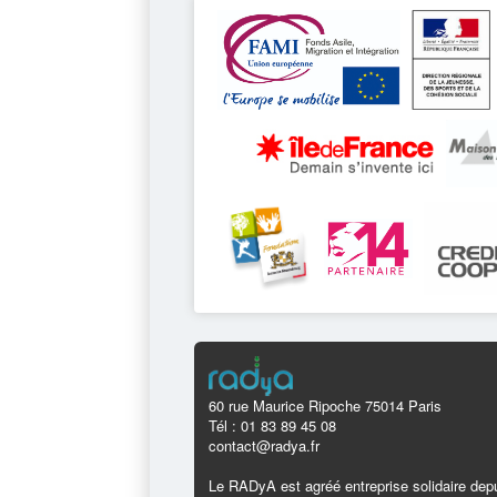
60 rue Maurice Ripoche 75014 Paris
Tél : 01 83 89 45 08
contact@radya.fr
Le RADyA est agréé entreprise solidaire depu