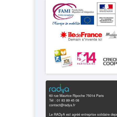
60 rue Maurice Ripoche 75014 Paris
Tél : 01 83 89 45 08
contact@radya.fr
Le RADyA est agréé entreprise solidaire depu