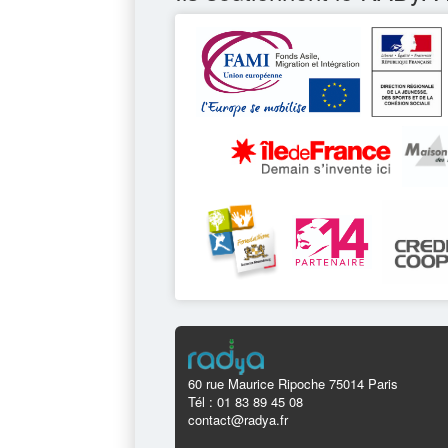
60 rue Maurice Ripoche 75014 Paris
Tél : 01 83 89 45 08
contact@radya.fr