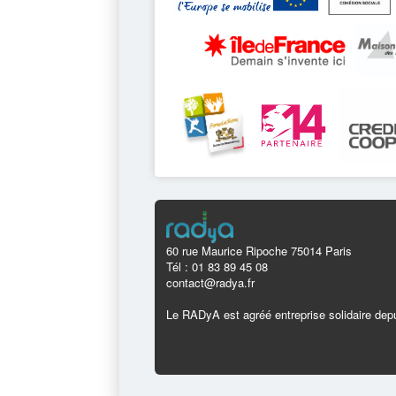
60 rue Maurice Ripoche 75014 Paris
Tél : 01 83 89 45 08
contact@radya.fr
Le RADyA est agréé entreprise solidaire depu