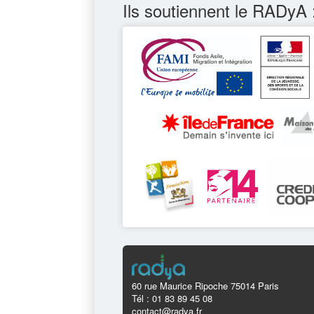
Ils soutiennent le RADyA 
60 rue Maurice Ripoche 75014 Paris
Tél : 01 83 89 45 08
contact@radya.fr