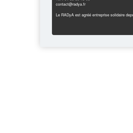
contact@radya.fr
Le RADyA est agréé entreprise solidaire depu