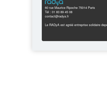
60 rue Maurice Ripoche 75014 Paris
Tél : 01 83 89 45 08
contact@radya.fr
Le RADyA est agréé entreprise solidaire depu