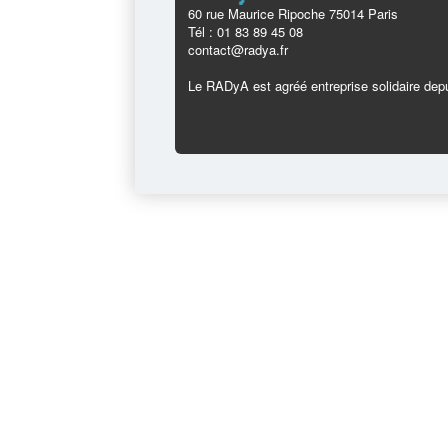
60 rue Maurice Ripoche 75014 Paris
Tél : 01 83 89 45 08
contact@radya.fr
Le RADyA est agréé entreprise solidaire depu