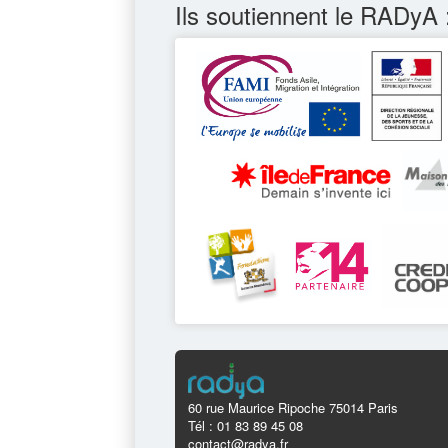
Ils soutiennent le RADyA 
60 rue Maurice Ripoche 75014 Paris
Tél : 01 83 89 45 08
contact@radya.fr