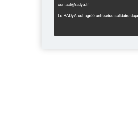
contact@radya.fr
Le RADyA est agréé entreprise solidaire depu