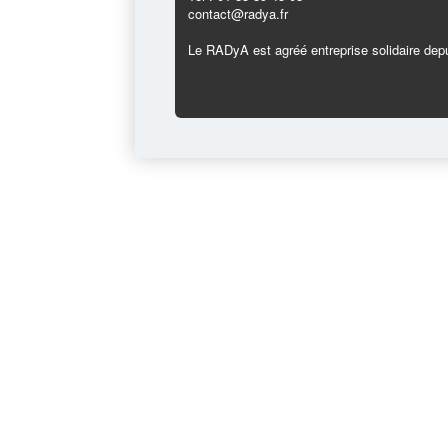
contact@radya.fr
Le RADyA est agréé entreprise solidaire depu