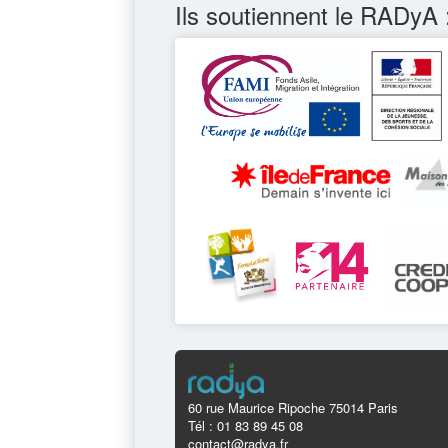
Ils soutiennent le RADyA 
60 rue Maurice Ripoche 75014 Paris
Tél : 01 83 89 45 08
contact@radya.fr