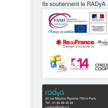
Ils soutiennent le RADyA 
60 rue Maurice Ripoche 75014 Paris
Tél : 01 83 89 45 08
contact@radya.fr