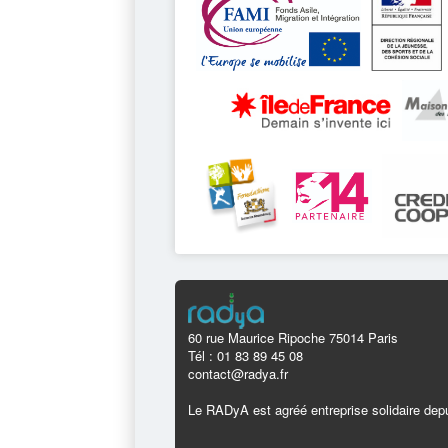
60 rue Maurice Ripoche 75014 Paris
Tél : 01 83 89 45 08
contact@radya.fr
Le RADyA est agréé entreprise solidaire depu