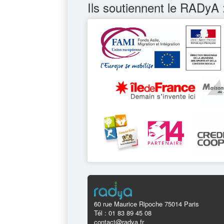
Ils soutiennent le RADyA 
60 rue Maurice Ripoche 75014 Paris
Tél : 01 83 89 45 08
contact@radya.fr