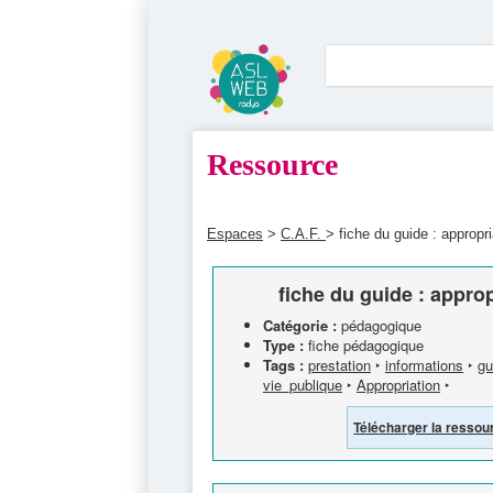
Ressource
Espaces
>
C.A.F.
> fiche du guide : appropr
fiche du guide : appro
Catégorie :
pédagogique
Type :
fiche pédagogique
Tags :
prestation
‣
informations
‣
gu
vie_publique
‣
Appropriation
‣
Télécharger la ressou