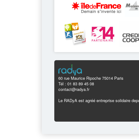
60 rue Maurice Ripoche 75014 Paris
Tél : 01 83 89 45 08
contact@radya.fr
Le RADyA est agréé entreprise solidaire depu