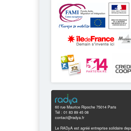
60 rue Maurice Ripoche 75014 Paris
Tél : 01 83 89 45 08
contact@radya.fr
Le RADyA est agréé entreprise solidaire depu