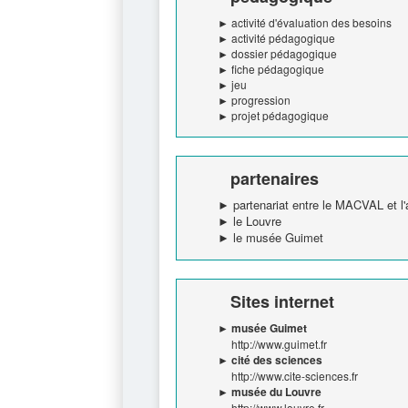
► activité d'évaluation des besoins
► activité pédagogique
► dossier pédagogique
► fiche pédagogique
► jeu
► progression
► projet pédagogique
partenaires
partenariat entre le MACVAL et l
le Louvre
le musée Guimet
Sites internet
► musée Guimet
http://www.guimet.fr
► cité des sciences
http://www.cite-sciences.fr
► musée du Louvre
http://www.louvre.fr