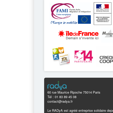
60 rue Maurice Ripoche 75014 Paris
Tél : 01 83 89 45 08
contact@radya.fr
Le RADyA est agréé entreprise solidaire depu