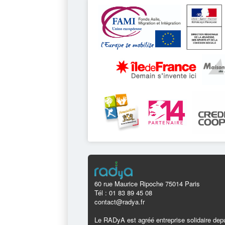
60 rue Maurice Ripoche 75014 Paris
Tél : 01 83 89 45 08
contact@radya.fr
Le RADyA est agréé entreprise solidaire depu