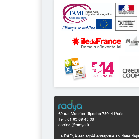
60 rue Maurice Ripoche 75014 Paris
Tél : 01 83 89 45 08
contact@radya.fr
Le RADyA est agréé entreprise solidaire depu