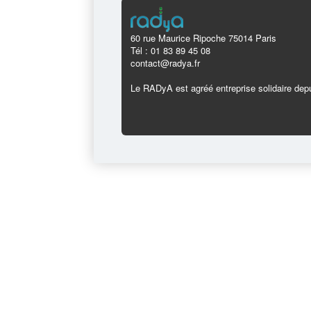
60 rue Maurice Ripoche 75014 Paris
Tél : 01 83 89 45 08
contact@radya.fr
Le RADyA est agréé entreprise solidaire depu