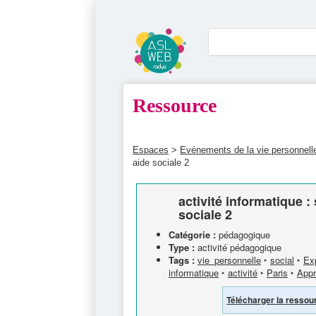
Ressource
Espaces
>
Evénements de la vie personnel
aide sociale 2
activité informatique : 
sociale 2
Catégorie :
pédagogique
Type :
activité pédagogique
Tags :
vie_personnelle
‣
social
‣
Exp
informatique
‣
activité
‣
Paris
‣
Appr
Télécharger la ressou