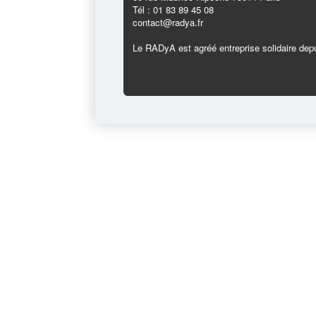
Tél : 01 83 89 45 08
contact@radya.fr
Le RADyA est agréé entreprise solidaire depu