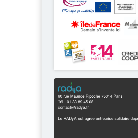
60 rue Maurice Ripoche 75014 Paris
Tél : 01 83 89 45 08
contact@radya.fr
Le RADyA est agréé entreprise solidaire depu