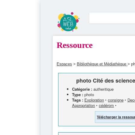
Ressource
Espaces
>
Bibliothèque et Médiathèque
> ph
photo Cité des science
Catégorie :
authentique
Type :
photo
Tags :
Exploration
‣
consigne
‣
Dec
Appropriation
‣
cédérom
‣
Télécharger la ressou