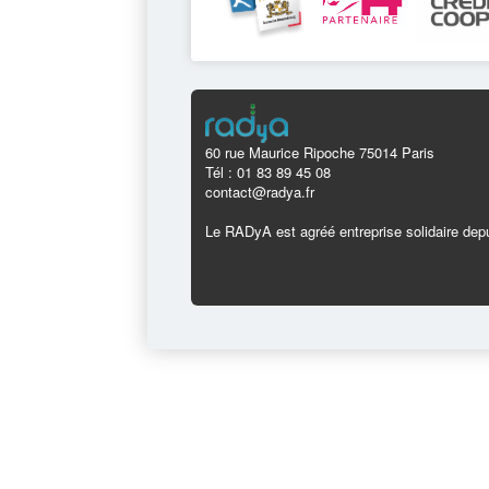
60 rue Maurice Ripoche 75014 Paris
Tél : 01 83 89 45 08
contact@radya.fr
Le RADyA est agréé entreprise solidaire depu