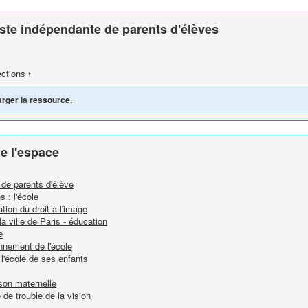
liste indépendante de parents d'élèves
ections
‣
arger la ressource.
e l'espace
s de parents d'élève
s : l'école
tion du droit à l'image
 la ville de Paris - éducation
e
nnement de l'école
l'école de ses enfants
son maternelle
de trouble de la vision