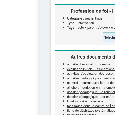
Profession de foi - 
Catégorie :
authentique
Type :
information
Tags :
vote
‣
parent d'élève
‣
él
Téléch
Autres documents d
activité d' évaluation : crèche
évaluation initiale : les élection
activités d'évaluation des besoin
activités pédagogiques : autorisa
activité informatique : le site de
affiche : inscription en maternell
dossier pédagogique : le fonctio
dossier pédagogique : connaître 
livret scolaire maternelle
messages dans le carnet de liai
fiche de dépistage systématique 
notification de tarifs