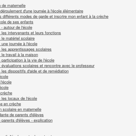
on de maternelle
 déroulement d'une journée à l'école élémentaire
s différents modes de garde et inscrire mon enfant à la crèche
cole de ses enfants
 autour de l'école
es intervenants et leurs fonctions
e matériel scolaire
une journée à l'école
les apprentissages scolaires
e travail à la maison
rticipation à la vie de l'école
valuations scolaires et rencontre avec le professeur
es dispositifs d'aide et de remédiation
école
l'école
école
 crèche
les locaux de l'école
ce en crèche
en scolaire en maternelle
ndante de parents d'élèves
parents d'élèves - explication