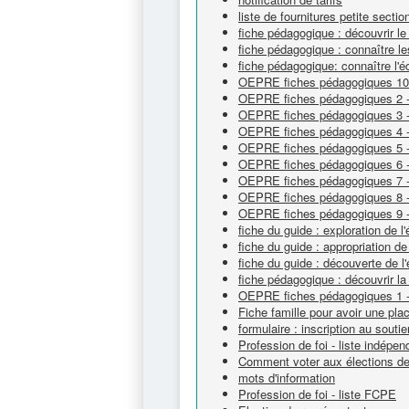
liste de fournitures petite secti
fiche pédagogique : découvrir le
fiche pédagogique : connaître le
fiche pédagogique: connaître l'é
OEPRE fiches pédagogiques 10 -
OEPRE fiches pédagogiques 2 - l
OEPRE fiches pédagogiques 3 - l
OEPRE fiches pédagogiques 4 - 
OEPRE fiches pédagogiques 5 - 
OEPRE fiches pédagogiques 6 - l
OEPRE fiches pédagogiques 7 - pa
OEPRE fiches pédagogiques 8 - é
OEPRE fiches pédagogiques 9 - l
fiche du guide : exploration de l'
fiche du guide : appropriation de 
fiche du guide : découverte de l'
fiche pédagogique : découvrir la
OEPRE fiches pédagogiques 1 - 
Fiche famille pour avoir une pla
formulaire : inscription au souti
Profession de foi - liste indépe
Comment voter aux élections de 
mots d'information
Profession de foi - liste FCPE