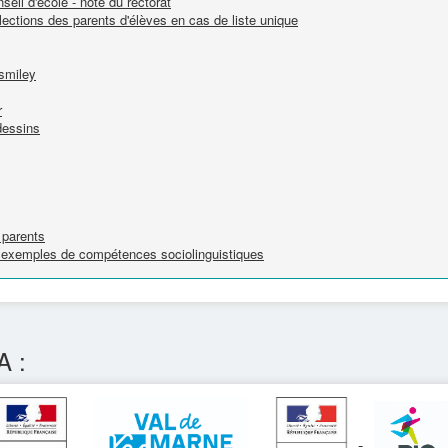
seil d'école - note du rectorat
lections des parents d'élèves en cas de liste unique
 smiley
r
dessins
 parents
e : exemples de compétences sociolinguistiques
A :