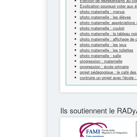
Election de représentants au con
Explication pourquoi voter aux é
photo maternelle : menus
photo maternelle : les élèves
photo maternelle: appréciations
photo maternelle : couloir
photo maternelle : la tableau noi
photo maternelle : affichage de 
photo maternelle : les jeux
photo maternelle : les toilettes
photo maternelle : salle
progression : maternelle
progression : école primaire
projet pédagogique : le café des
contruire un projet avec l'écol
Ils soutiennent le RADy