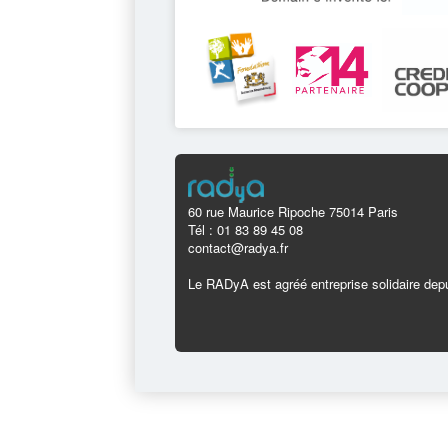
60 rue Maurice Ripoche 75014 Paris
Tél : 01 83 89 45 08
contact@radya.fr
Le RADyA est agréé entreprise solidaire depu