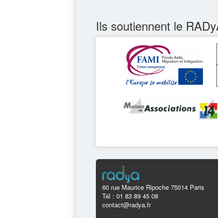
Ils soutiennent le RADy
60 rue Maurice Ripoche 75014 Paris
Tél : 01 83 89 45 08
contact@radya.fr