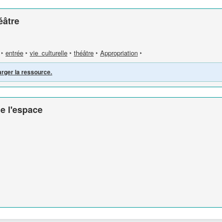
éâtre
‣
entrée
‣
vie_culturelle
‣
théâtre
‣
Appropriation
‣
arger la ressource.
e l'espace