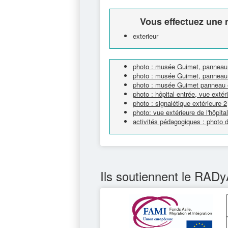
Vous effectuez une r
exterieur
photo : musée Guimet, panneau 
photo : musée Guimet, panneau 
photo : musée Guimet panneau ex
photo : hôpital entrée, vue extér
photo : signalétique extérieure 2
photo: vue extérieure de l'hôpital
activités pédagogiques : photo d
Ils soutiennent le RADy