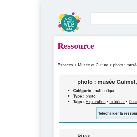
Ressource
Espaces
>
Musée et Culture
> photo : musé
photo : musée Guimet,
Catégorie :
authentique
Type :
photo
Tags :
Exploration
‣
extérieur
‣
Deco
Télécharger la ressou
Sites