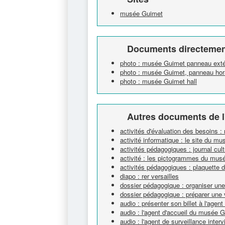
musée Guimet
Documents directement
photo : musée Guimet panneau extéri
photo : musée Guimet, panneau hor
photo : musée Guimet hall
Autres documents de l
activités d'évaluation des besoins 
activité informatique : le site du m
activités pédagogiques : journal cultu
activité : les pictogrammes du mus
activités pédagogiques : plaquette d
diapo : rer versailles
dossier pédagogique : organiser un
dossier pédagogique : préparer une 
audio : présenter son billet à l'age
audio : l'agent d'accueil du musée 
audio : l'agent de surveillance interv