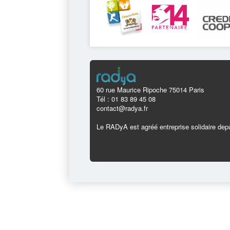
60 rue Maurice Ripoche 75014 Paris
Tél : 01 83 89 45 08
contact@radya.fr
Le RADyA est agréé entreprise solidaire depu