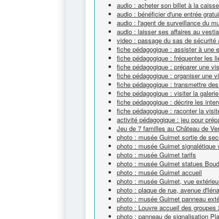
audio : acheter son billet à la cai
audio : bénéficier d'une entrée gra
audio : l'agent de surveillance du 
audio : laisser ses affaires au vest
video : passage du sas de sécurit
fiche pédagogique : assister à une 
fiche pédagogique : fréquenter les li
fiche pédagogique : préparer une vi
fiche pédagogique : organiser une v
fiche pédagogique : transmettre des
fiche pédagogique : visiter la galeri
fiche pédagogique : décrire les inte
fiche pédagogique : raconter la visit
activité pédagogique : jeu pour prépa
Jeu de 7 familles au Château de Ver
photo : musée Guimet sortie de sec
photo : musée Guimet signalétique v
photo : musée Guimet tarifs
photo : musée Guimet statues Bou
photo : musée Guimet accueil
photo : musée Guimet, vue extérieu
photo : plaque de rue, avenue d'Ién
photo : musée Guimet panneau extéri
photo : Louvre accueil des groupes 
photo : panneau de signalisation Pl