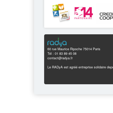
60 rue Maurice Ripoche 75014 Paris
Tél : 01 83 89 45 08
contact@radya.fr
Le RADyA est agréé entreprise solidaire depu