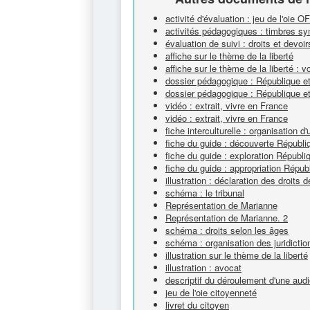
activité d'évaluation : jeu de l'oie OF
activités pédagogiques : timbres s
évaluation de suivi : droits et devoir
affiche sur le thème de la liberté
affiche sur le thème de la liberté : 
dossier pédagogique : République et
dossier pédagogique : République e
vidéo : extrait, vivre en France
vidéo : extrait, vivre en France
fiche interculturelle : organisation 
fiche du guide : découverte Républi
fiche du guide : exploration Républi
fiche du guide : appropriation Répub
illustration : déclaration des droits
schéma : le tribunal
Représentation de Marianne
Représentation de Marianne. 2
schéma : droits selon les âges
schéma : organisation des juridictio
illustration sur le thème de la liberté
illustration : avocat
descriptif du déroulement d'une aud
jeu de l'oie citoyenneté
livret du citoyen