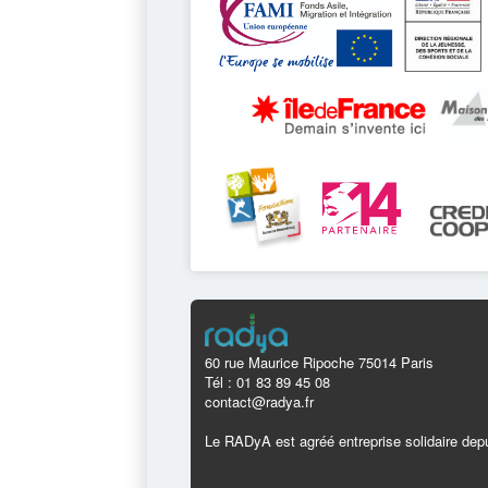
60 rue Maurice Ripoche 75014 Paris
Tél : 01 83 89 45 08
contact@radya.fr
Le RADyA est agréé entreprise solidaire depu