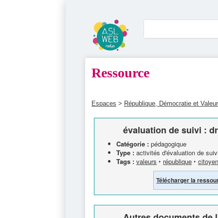
Ressource
Espaces
>
République, Démocratie et Valeu
évaluation de suivi : d
Catégorie :
pédagogique
Type :
activités d'évaluation de suiv
Tags :
valeurs
‣
république
‣
citoye
Télécharger la ressou
Autres documents de l